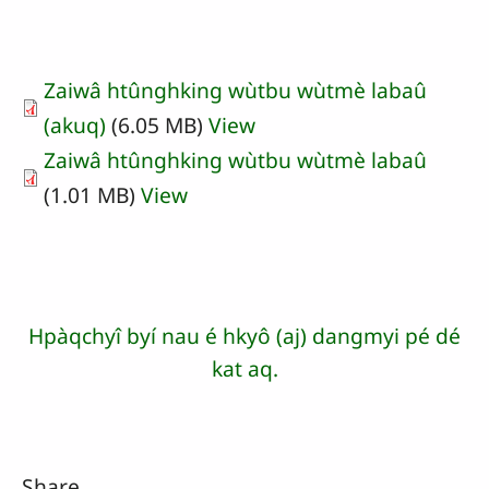
Zaiwâ htûnghking wùtbu wùtmè labaû
(akuq)
(6.05 MB)
View
Zaiwâ htûnghking wùtbu wùtmè labaû
(1.01 MB)
View
Hpàqchyî byí nau é hkyô (aj) dangmyi pé dé
kat aq.
Share