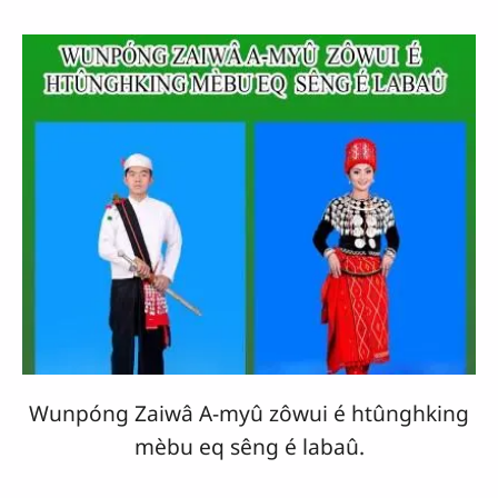
Wunpóng Zaiwâ A-myû zôwui é htûnghking
mèbu eq sêng é labaû.