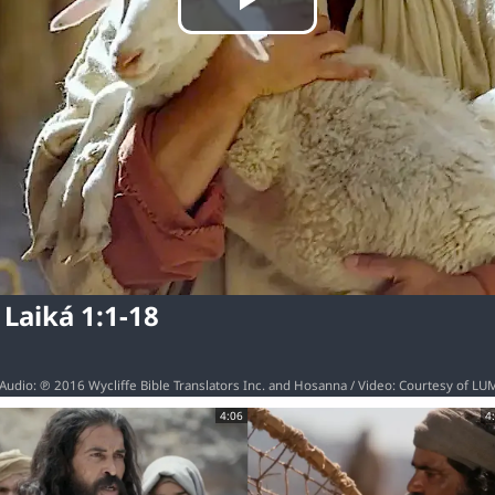
Play
Video
Laiká 1:1-18
 / Audio: ℗ 2016 Wycliffe Bible Translators Inc. and Hosanna / Video: Courtesy of LU
4:06
4