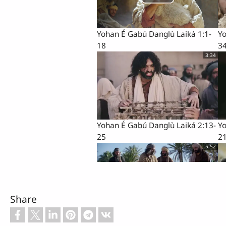
Yohan É Gabú Danglù Laiká 1:1-
Yo
18
3
3:34
Yohan É Gabú Danglù Laiká 2:13-
Yo
25
2
5:52
Share
Yohan É Gabú Danglù Laiká 4:27-
Yo