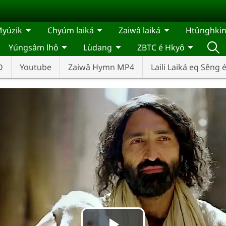
yúzik
Chyúm laiká
Zaiwâ laiká
Htûnghkin
Yúngsâm lhô
Lùdang
ZBTC é Hkyô
D
Youtube
Zaiwâ Hymn MP4
Laili Laiká eq Sêng 