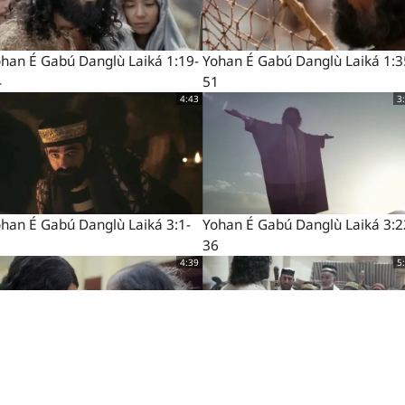
han É Gabú Danglù Laiká 1:19-
Yohan É Gabú Danglù Laiká 1:3
4
51
4:43
3
han É Gabú Danglù Laiká 3:1-
Yohan É Gabú Danglù Laiká 3:2
1
36
4:39
5
han É Gabú Danglù Laiká 5:1-
Yohan É Gabú Danglù Laiká 5:1