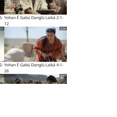
5-
Yohan É Gabú Danglù Laiká 2:1-
12
:30
5:36
2-
Yohan É Gabú Danglù Laiká 4:1-
26
:41
4:47
9-
Yohan É Gabú Danglù Laiká 6:1-