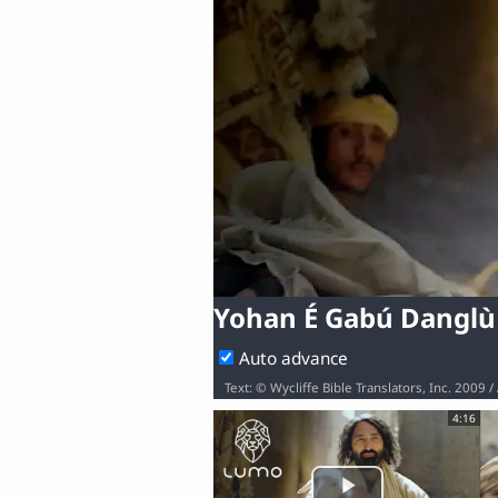
Yohan É Gabú Danglù 
Auto advance
Text: © Wycliffe Bible Translators, Inc. 2009
4:16