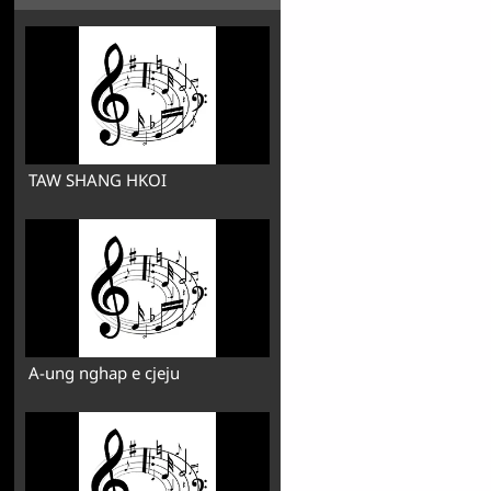
TAW SHANG HKOI
A-ung nghap e cjeju