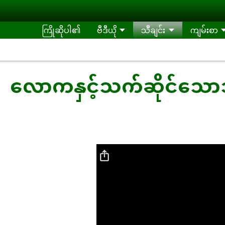
Skip to main content
ကြိုဆိုပါ၏
ဗီဒီယို
သီချင်း
ကျမ်းစာ
လောကနှင့်သက်ဆိုင်သောသ