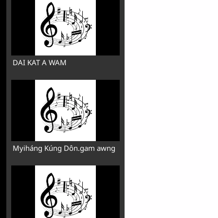
DAI KAT A WAM
Myiháng Kúng Dôn.gam awng