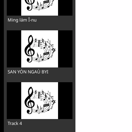
Ming lám Î-nu
SAN YÓN NGAÙ BYI
Track 4