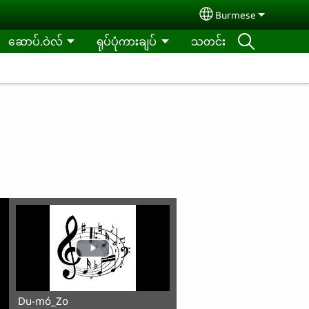
Burmese
Select your langu
ဆောပ်.ဝဲလ်
ရုပ်ပုံကားချပ်
သတင်း
Du-mó_Zo