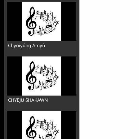
Chyoiyúng Amyû
CHYEJU SHAKAWN