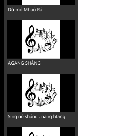
Dù-mó Mhaû Rá
AGANG SHÁNG
Sing nô sháng . nang htang