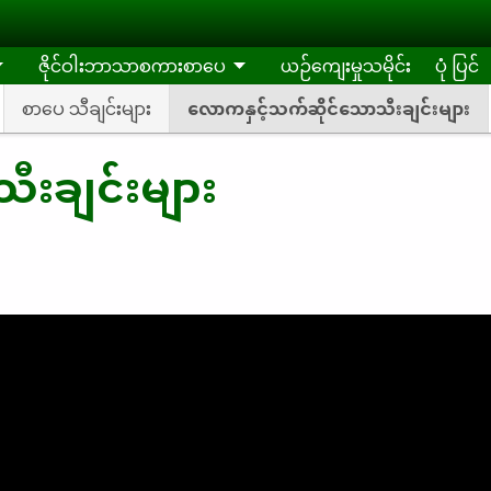
ဇိုင်ဝါးဘာသာစကားစာပေ
ယဉ်ကျေးမှုသမိုင်း
ပုံ ပြင်
စာပေ သီချင်းများ
လောကနှင့်သက်ဆိုင်သောသီးချင်းများ
ီးချင်းများ