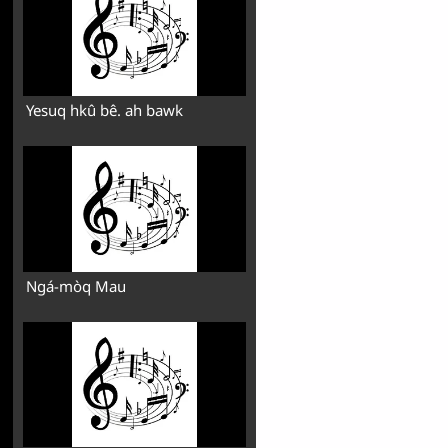
Yesuq hkû bê. ah bawk
Ngá-mòq Mau