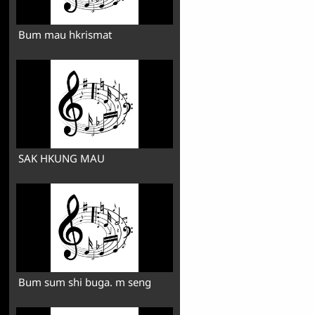
Bum mau hkrismat
SAK HKUNG MAU
Bum sum shi buga. m seng